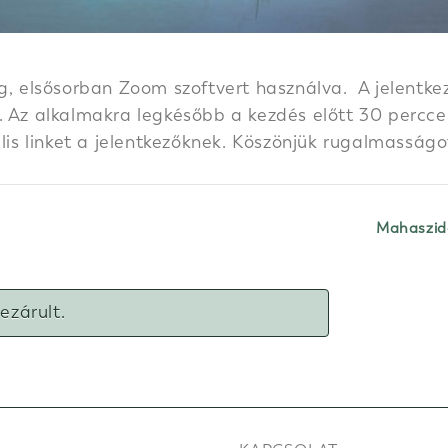
g, elsősorban Zoom szoftvert használva. A jelentkez
 Az alkalmakra legkésőbb a kezdés előtt 30 perccel k
ális linket a jelentkezőknek. Köszönjük rugalmasságo
Mahaszidd
lezárult.