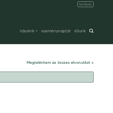
belépés
írásaink
eseménynaptár
rólunk
Megtekintem az összes elvonulást