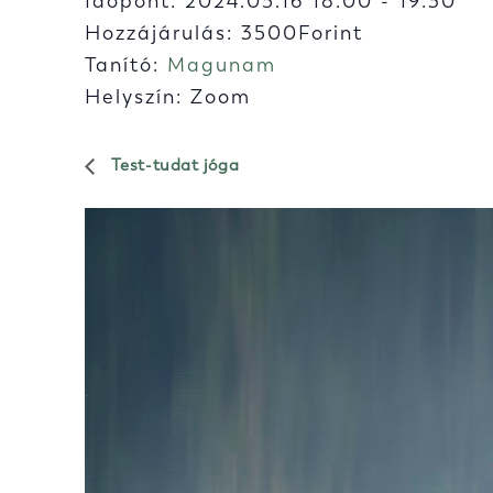
Időpont:
2024.05.16 18:00
-
19:30
Hozzájárulás: 3500Forint
Tanító:
Magunam
Helyszín: Zoom
Test-tudat jóga