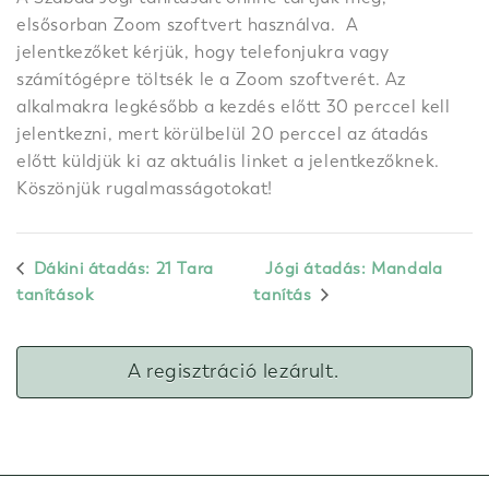
elsősorban Zoom szoftvert használva. A
jelentkezőket kérjük, hogy telefonjukra vagy
számítógépre töltsék le a Zoom szoftverét. Az
alkalmakra legkésőbb a kezdés előtt 30 perccel kell
jelentkezni, mert körülbelül 20 perccel az átadás
előtt küldjük ki az aktuális linket a jelentkezőknek.
Köszönjük rugalmasságotokat!
Dákini átadás: 21 Tara
Jógi átadás: Mandala
tanítások
tanítás
A regisztráció lezárult.