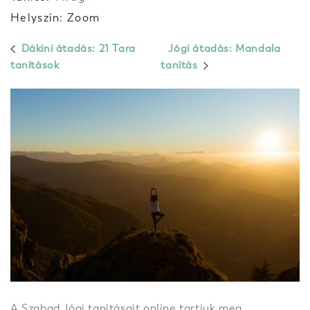
Helyszín: Zoom
Dákini átadás: 21 Tara
Jógi átadás: Mandala
tanítások
tanítás
A Szabad Jógi tanításait online tartjuk meg,