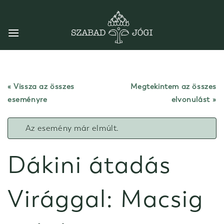
Skip
to
content
« Vissza az összes
Megtekintem az összes
eseményre
elvonulást
Az esemény már elmúlt.
Dákini átadás
Virággal: Macsig