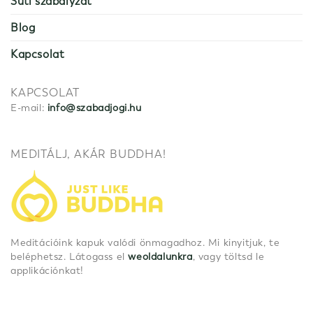
Süti szabályzat
Blog
Kapcsolat
KAPCSOLAT
E-mail:
info@szabadjogi.hu
MEDITÁLJ, AKÁR BUDDHA!
Meditációink kapuk valódi önmagadhoz. Mi kinyitjuk, te
beléphetsz. Látogass el
weoldalunkra
, vagy töltsd le
applikációnkat!