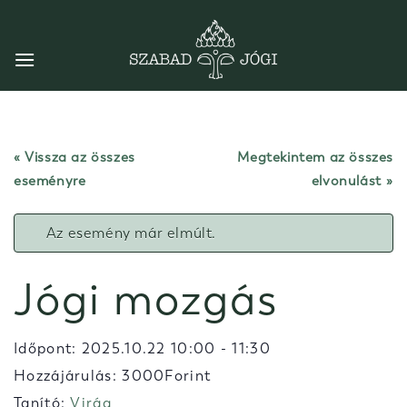
Skip
to
content
« Vissza az összes
Megtekintem az összes
eseményre
elvonulást
Az esemény már elmúlt.
Jógi mozgás
Időpont:
2025.10.22 10:00
-
11:30
Hozzájárulás: 3000Forint
Tanító:
Virág