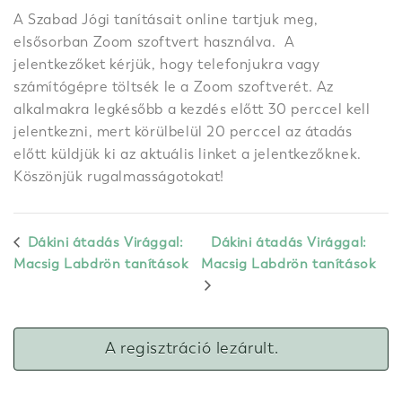
A Szabad Jógi tanításait online tartjuk meg,
elsősorban Zoom szoftvert használva. A
jelentkezőket kérjük, hogy telefonjukra vagy
számítógépre töltsék le a Zoom szoftverét. Az
alkalmakra legkésőbb a kezdés előtt 30 perccel kell
jelentkezni, mert körülbelül 20 perccel az átadás
előtt küldjük ki az aktuális linket a jelentkezőknek.
Köszönjük rugalmasságotokat!
Dákini átadás Virággal:
Dákini átadás Virággal:
Macsig Labdrön tanítások
Macsig Labdrön tanítások
A regisztráció lezárult.