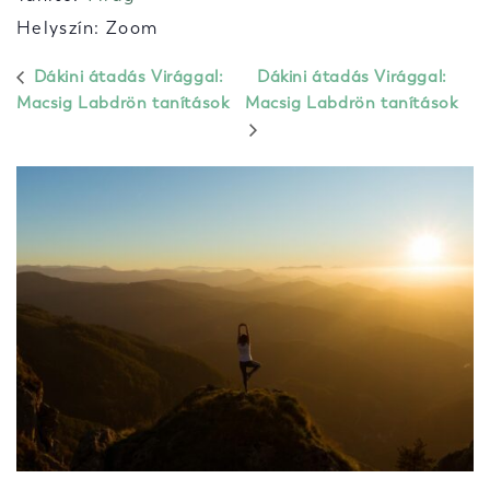
Helyszín: Zoom
Dákini átadás Virággal:
Dákini átadás Virággal:
Macsig Labdrön tanítások
Macsig Labdrön tanítások