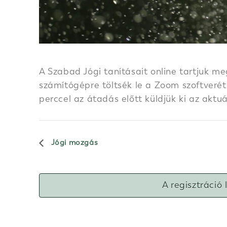
A Szabad Jógi tanításait online tartjuk me
számítógépre töltsék le a Zoom szoftverét.
perccel az átadás előtt küldjük ki az aktu
Jógi mozgás
A regisztráció 