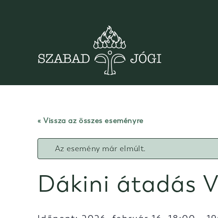
Skip
to
content
« Vissza az összes eseményre
Az esemény már elmúlt.
Dákini átadás V