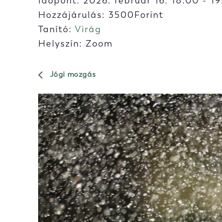
Időpont:
2026. február 16. 18:00
-
19
Hozzájárulás: 3500Forint
Tanító:
Virág
Helyszín: Zoom
Jógi mozgás