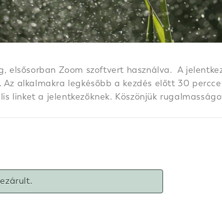
g, elsősorban Zoom szoftvert használva. A jelentkez
 Az alkalmakra legkésőbb a kezdés előtt 30 perccel k
ális linket a jelentkezőknek. Köszönjük rugalmasságo
lezárult.