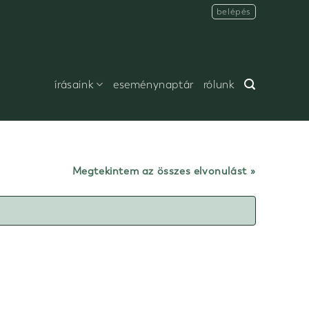
belépés
írásaink
eseménynaptár
rólunk
Megtekintem az összes elvonulást