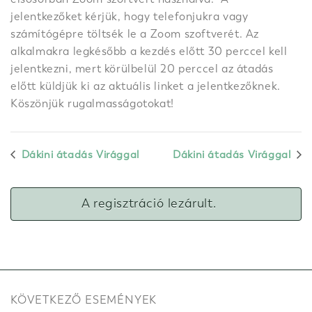
jelentkezőket kérjük, hogy telefonjukra vagy
számítógépre töltsék le a Zoom szoftverét. Az
alkalmakra legkésőbb a kezdés előtt 30 perccel kell
jelentkezni, mert körülbelül 20 perccel az átadás
előtt küldjük ki az aktuális linket a jelentkezőknek.
Köszönjük rugalmasságotokat!
Dákini átadás Virággal
Dákini átadás Virággal
A regisztráció lezárult.
KÖVETKEZŐ ESEMÉNYEK