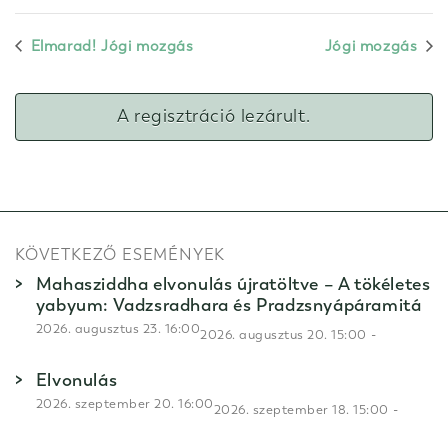
Elmarad! Jógi mozgás
Jógi mozgás
A regisztráció lezárult.
KÖVETKEZŐ ESEMÉNYEK
Mahasziddha elvonulás újratöltve – A tökéletes
yabyum: Vadzsradhara és Pradzsnyápáramitá
2026. augusztus 23. 16:00
-
2026. augusztus 20. 15:00
Elvonulás
2026. szeptember 20. 16:00
-
2026. szeptember 18. 15:00