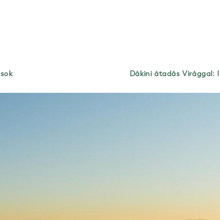
ások
Dákini átadás Virággal: 