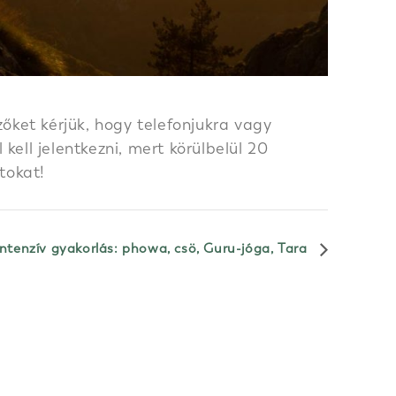
őket kérjük, hogy telefonjukra vagy
ell jelentkezni, mert körülbelül 20
tokat!
Intenzív gyakorlás: phowa, csö, Guru-jóga, Tara