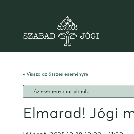
Skip
to
content
« Vissza az összes eseményre
Az esemény már elmúlt.
Elmarad! Jógi 