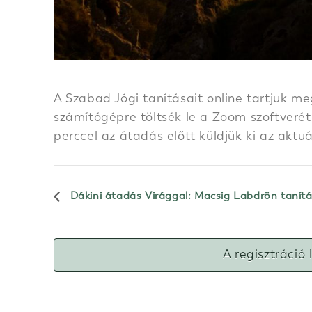
A Szabad Jógi tanításait online tartjuk me
számítógépre töltsék le a Zoom szoftverét.
perccel az átadás előtt küldjük ki az aktu
Dákini átadás Virággal: Macsig Labdrön tanít
A regisztráció 