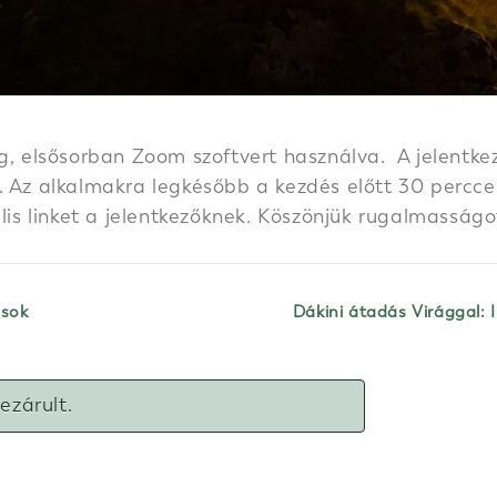
g, elsősorban Zoom szoftvert használva. A jelentkez
 Az alkalmakra legkésőbb a kezdés előtt 30 perccel k
ális linket a jelentkezőknek. Köszönjük rugalmasságo
ások
Dákini átadás Virággal: 
lezárult.