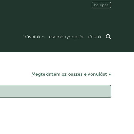
belépés
írásaink
eseménynaptár
rólunk
Megtekintem az összes elvonulást