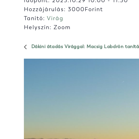
Időpont:
2025.10.29 10:00
-
11:30
Hozzájárulás: 3000Forint
Tanító:
Virág
Helyszín: Zoom
Dákini átadás Virággal: Macsig Labdrön tanít