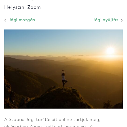
Helyszín: Zoom
Jógi mozgás
Jógi nyújtás
A Szabad Jógi tanításait online tartjuk meg,
elsősorban Zoom szoftvert használva. A