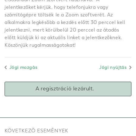
jelentkezőket kérjük, hogy telefonjukra vagy
számítógépre töltsék le a Zoom szoftverét. Az
alkalmakra legkésőbb a kezdés előtt 30 perccel kell
jelentkezni, mert körülbelül 20 perccel az átadás
előtt küldjük ki az aktuális linket a jelentkezőknek.
Köszönjük rugalmasságotokat!
Jógi mozgás
Jógi nyújtás
A regisztráció lezárult.
KÖVETKEZŐ ESEMÉNYEK