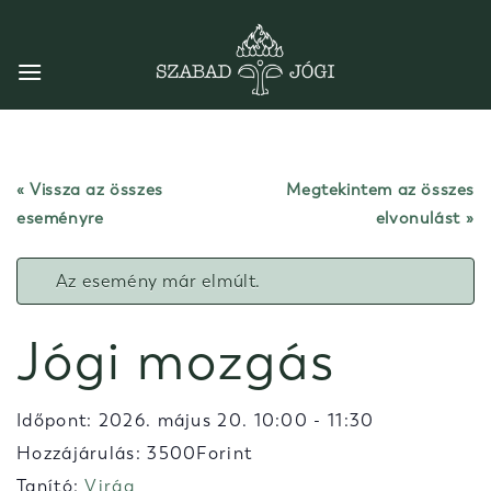
Skip
to
content
« Vissza az összes
Megtekintem az összes
eseményre
elvonulást
Az esemény már elmúlt.
Jógi mozgás
Időpont:
2026. május 20. 10:00
-
11:30
Hozzájárulás: 3500Forint
Tanító:
Virág