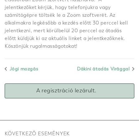
jelentkezőket kérjük, hogy telefonjukra vagy
számítógépre töltsék le a Zoom szoftverét. Az
alkalmakra legkésőbb a kezdés előtt 30 perccel kell
jelentkezni, mert körülbelül 20 perccel az átadás
előtt küldjük ki az aktuális linket a jelentkezőknek.
Köszönjük rugalmasságotokat!
Jógi mozgás
Dákini átadás Virággal
A regisztráció lezárult.
KÖVETKEZŐ ESEMÉNYEK