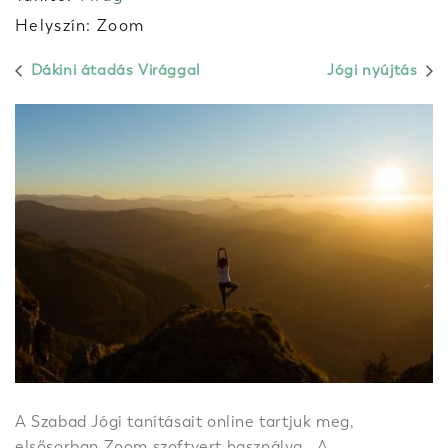
Helyszín: Zoom
Dákini átadás Virággal
Jógi nyújtás
A Szabad Jógi tanításait online tartjuk meg,
elsősorban Zoom szoftvert használva. A