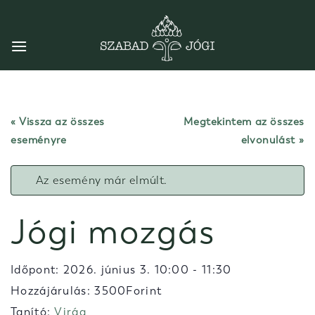
Skip
to
content
« Vissza az összes
Megtekintem az összes
eseményre
elvonulást
Az esemény már elmúlt.
Jógi mozgás
Időpont:
2026. június 3. 10:00
-
11:30
Hozzájárulás: 3500Forint
Tanító:
Virág