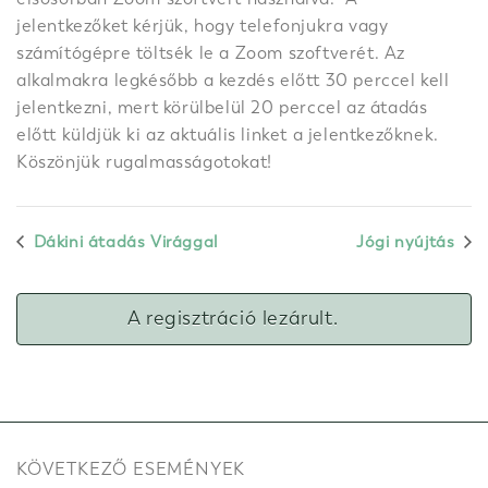
jelentkezőket kérjük, hogy telefonjukra vagy
számítógépre töltsék le a Zoom szoftverét. Az
alkalmakra legkésőbb a kezdés előtt 30 perccel kell
jelentkezni, mert körülbelül 20 perccel az átadás
előtt küldjük ki az aktuális linket a jelentkezőknek.
Köszönjük rugalmasságotokat!
Dákini átadás Virággal
Jógi nyújtás
A regisztráció lezárult.
KÖVETKEZŐ ESEMÉNYEK