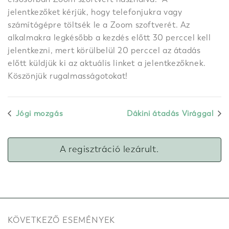
jelentkezőket kérjük, hogy telefonjukra vagy
számítógépre töltsék le a Zoom szoftverét. Az
alkalmakra legkésőbb a kezdés előtt 30 perccel kell
jelentkezni, mert körülbelül 20 perccel az átadás
előtt küldjük ki az aktuális linket a jelentkezőknek.
Köszönjük rugalmasságotokat!
Jógi mozgás
Dákini átadás Virággal
A regisztráció lezárult.
KÖVETKEZŐ ESEMÉNYEK