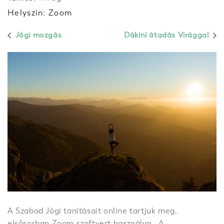
Helyszín: Zoom
Jógi mozgás
Dákini átadás Virággal
A Szabad Jógi tanításait online tartjuk meg,
elsősorban Zoom szoftvert használva. A