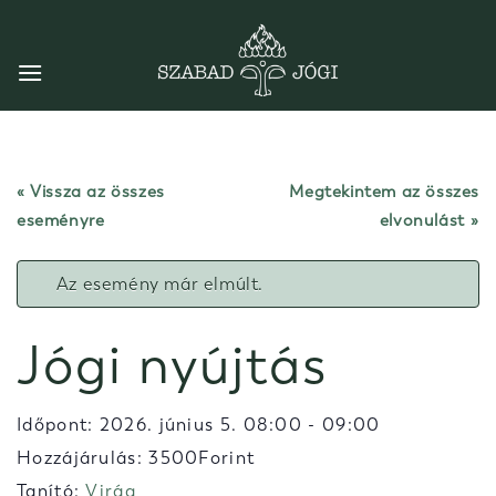
Skip
to
content
« Vissza az összes
Megtekintem az összes
eseményre
elvonulást
Az esemény már elmúlt.
Jógi nyújtás
Időpont:
2026. június 5. 08:00
-
09:00
Hozzájárulás: 3500Forint
Tanító:
Virág